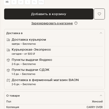
XS
S
M
L
XL
XXL
Добавить в корзину
Зарезервировать в магазине
Доставка в
Доставка курьером
завтра
–
Бесплатно
Курьерская-Экспресс
сегодня
–
от
500
₽
Пункты выдачи Яндекс
2-5 дн.
–
Бесплатно
Пункты выдачи СДЭК
1-3 дн.
–
Бесплатно
Доставка в фирменный магазин BAON
2-5 дн.
–
Бесплатно
О товаре
Пол
Женский
Коллекция
CARRY OVER