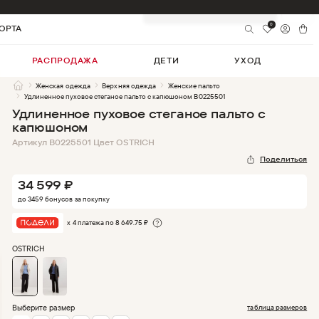
Добавить в корзину
34 599
₽
0
ОРТА
РАСПРОДАЖА
ДЕТИ
УХОД
Женская одежда
Верхняя одежда
Женские пальто
Удлиненное пуховое стеганое пальто с капюшоном B0225501
Удлиненное пуховое стеганое пальто с
капюшоном
Артикул
B0225501
Цвет
OSTRICH
Поделиться
34 599
₽
до
3459
бонус
ов
за покупку
х 4 платежа по
8 649.75
₽
OSTRICH
Выберите размер
таблица размеров