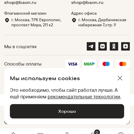
shop@baon.ru
shop@baon.ru
Флагманский магазин
Адрес офиса
г. Москва, ТРК Европолис,
г. Москва, Дербеневская
проспект Мира, 211 к2
набережная 7,стр. 9
Мы в соцсетях
Способы оплаты
Мы используем cookies
Партнеры
Это необходимо, чтобы сайт работал лучше. А
ещё применяем
рекомендательные технологии
.
.
UID:
050012AC1347786A790084B40294FE0B
[
331c7a6c0266
]
Хорошо
Добавить в корзину •
5 599
₽
© Baon, 2002-
2026
0