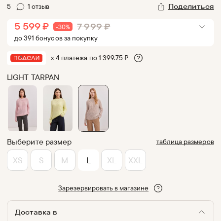
5
1
отзыв
Поделиться
5 599
₽
7 999
₽
-
30
%
до
391
бонус
ов
за покупку
х 4 платежа по
1 399.75
₽
LIGHT TARPAN
Выберите размер
таблица размеров
XS
S
M
L
XL
XXL
Зарезервировать в магазине
Доставка в