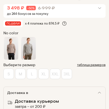
3 498
₽
6 999
₽
-
50
%
до
244
бонус
ов
за покупку
х 4 платежа по
874.5
₽
No color
Выберите размер
таблица размеров
S
M
L
XL
XXL
3XL
Доставка в
Доставка курьером
завтра
–
от
200
₽