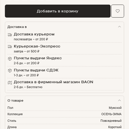
Добавить в корзину
Доставка в
Доставка курьером
послезавтра
–
от
200
₽
Курьерская-Экспресс
завтра
–
от
500
₽
Пункты выдачи Яндекс
2-5 дн.
–
от
200
₽
Пункты выдачи СДЭК
1-3 дн.
–
от
200
₽
Доставка в фирменный магазин BAON
2-5 дн.
–
Бесплатно
О товаре
Пол
Мужской
Коллекция
ОСЕНЬ-ЗИМА
Стиль
Повседневный
Длина
Короткий