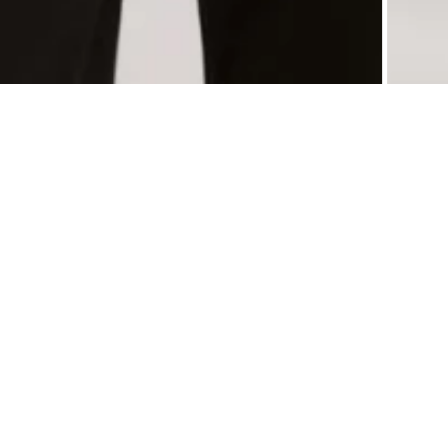
0
Описание
Отзывы
Возврат
Однотонный мужской джемпер из смесовой пряжи, содержащей 60% хлопка и 40% а
прямого силуэта с крупной зернистой вязкой, без застёжек, пуговиц и декоративны
и манжеты. Изделие не имеет подклада, карманов и капюшона, подходит для высоких
для повседневной носки. Рекомендуется бережная стирка при температуре 30°C.