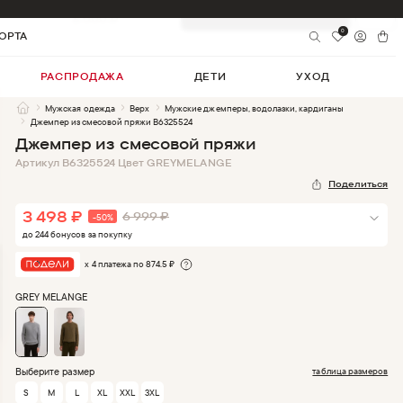
3 498
₽
-
50
%
Добавить в корзину
6 999
₽
0
ОРТА
РАСПРОДАЖА
ДЕТИ
УХОД
Мужская одежда
Верх
Мужские джемперы, водолазки, кардиганы
Джемпер из смесовой пряжи B6325524
Джемпер из смесовой пряжи
Артикул
B6325524
Цвет
GREYMELANGE
Поделиться
3 498
₽
6 999
₽
-
50
%
до
244
бонус
ов
за покупку
х 4 платежа по
874.5
₽
GREY MELANGE
Выберите размер
таблица размеров
S
M
L
XL
XXL
3XL