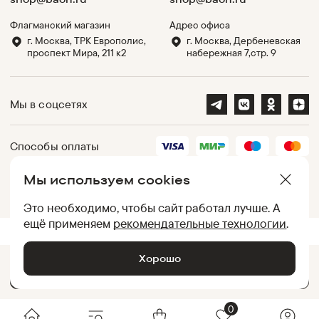
Флагманский магазин
Адрес офиса
г. Москва, ТРК Европолис,
г. Москва, Дербеневская
проспект Мира, 211 к2
набережная 7,стр. 9
Мы в соцсетях
Способы оплаты
Мы используем cookies
Партнеры
Это необходимо, чтобы сайт работал лучше. А
ещё применяем
рекомендательные технологии
.
.
UID:
050012ACE0E6776A770069B4029CE00B
[
8d0e98ccc583
]
Хорошо
Добавить в корзину •
4 599
₽
© Baon, 2002-
2026
0