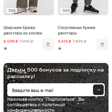
-36%
-55%
Широкие брюки
Спортивные брюки
джоггеры из хлопка
джоггеры
5 099
₽
7 999
₽
3 419
₽
7 599
₽
.
Дарим 500 бонусов за подписку на
рассылку!
Нажимая кнопку “Подписаться”, Вы
соглашаетесь с
политикой
конфиденциальности