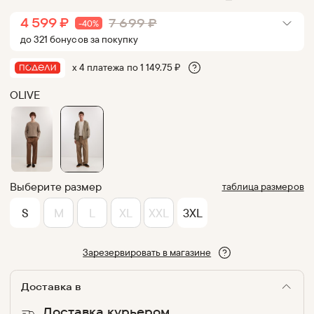
4 599
₽
7 699
₽
-
40
%
до
321
бонус
ов
за покупку
х 4 платежа по
1 149.75
₽
OLIVE
Выберите размер
таблица размеров
S
M
L
XL
XXL
3XL
Зарезервировать в магазине
Доставка в
Доставка курьером