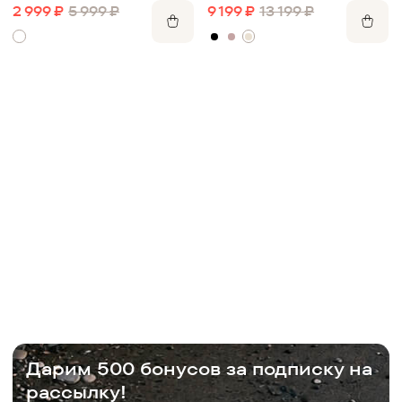
шерстью
9 199
₽
13 199
₽
2 999
₽
5 999
₽
Дарим 500 бонусов за подписку на
рассылку!