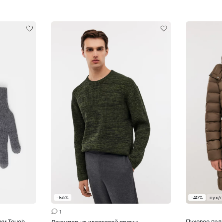
-56%
-40%
пух/
ну
Добавить в корзину
Д
1
ки Touch
Пуховое па
Джемпер из хлопковой пряжи