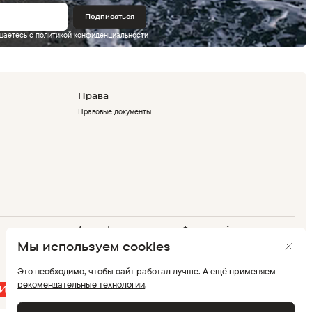
Подписаться
ашаетесь с
политикой конфиденциальности
Права
Правовые документы
Адрес офиса
Флагманский магазин
г. Москва, Дербеневская
г. Москва, ТРК Европолис,
Мы используем cookies
набережная 7,стр. 9
проспект Мира, 211 к2
Это необходимо, чтобы сайт работал лучше. А ещё применяем
рекомендательные технологии
.
Мы в соцсетях