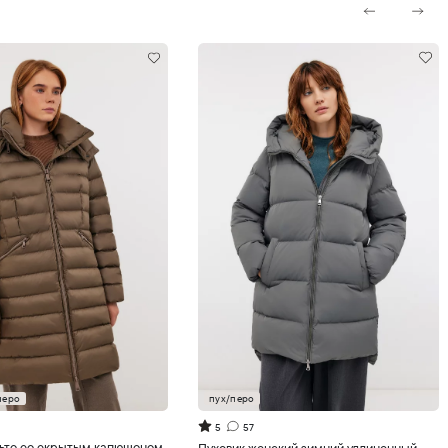
перо
пух/перо
обавить в корзину
Добавить в корзину
5
57
льто со скрытым капюшоном
Пуховик женский зимний удлиненный